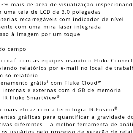
3% mais de área de visualização inspecionand
 uma tela de LCD de 3,0 polegadas
aterias recarregáveis com indicador de nível
mente com uma mira laser integrada
cesso à imagem por um toque
do campo
 real¹ com as equipes usando o Fluke Connect
iando relatórios por e-mail no local de trabal
 só relatório
zenamento grátis² com Fluke Cloud™
 internas e externas com 4 GB de memória
®
e IR Fluke SmartView
®
 mais eficaz com a tecnologia IR-Fusion
entas gráficas para quantificar a gravidade 
ivas diferentes – a melhor ferramenta de anál
a os usuários pelo processo de geração de relat