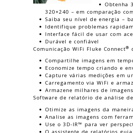
Obtenha 3
320×240 – em comparação com
Saiba seu nível de energia – b
Identifique problemas rapida
Interface fácil de usar com a
Durável e confiável
®
Comunicação WiFi Fluke Connect
Compartilhe imagens em tempo
Economize tempo criando e env
Capture várias medições em um
Carregamento via WiFi e arma
Armazene milhares de imagens
Software de relatório de análise d
Otimize as imagens da maneira
Analise as imagens com ferram
Use o 3D-IR™ para ver perspect
O assistente de relatórios gui