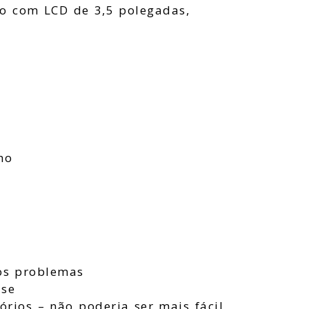
o com LCD de 3,5 polegadas,
ho
dos problemas
ise
órios – não poderia ser mais fácil