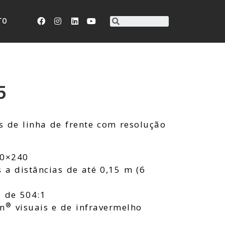
TO
5
 de linha de frente com resolução
20×240
 a distâncias de até 0,15 m (6
 de 504:1
®
on
visuais e de infravermelho